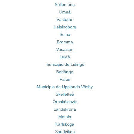
Sollentuna
Umeå
Västerås
Helsingborg
Solna
Bromma
Vasastan
Luleå
municipio de Lidingö
Borlänge
Falun
Municipio de Upplands Väsby
Skellefteå
Örnsköldsvik
Landskrona
Motala
Karlskoga
Sandviken