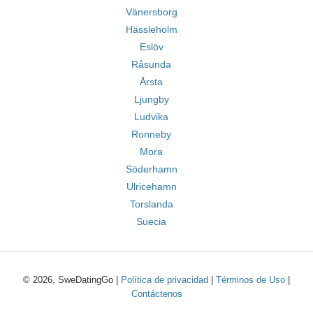
Vänersborg
Hässleholm
Eslöv
Råsunda
Årsta
Ljungby
Ludvika
Ronneby
Mora
Söderhamn
Ulricehamn
Torslanda
Suecia
© 2026, SweDatingGo |
Política de privacidad
|
Términos de Uso
|
Contáctenos