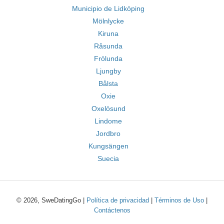
Municipio de Lidköping
Mölnlycke
Kiruna
Råsunda
Frölunda
Ljungby
Bålsta
Oxie
Oxelösund
Lindome
Jordbro
Kungsängen
Suecia
© 2026, SweDatingGo |
Política de privacidad
|
Términos de Uso
|
Contáctenos