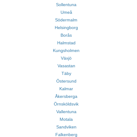
Sollentuna
Umeå
Södermalm
Helsingborg
Borås
Halmstad
Kungsholmen
Växjö
Vasastan
Täby
Östersund
Kalmar
Åkersberga
Örnsköldsvik
Vallentuna
Motala
Sandviken
Falkenberg