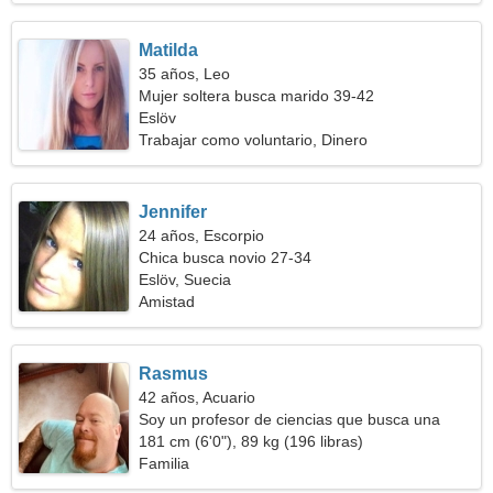
Matilda
35 años, Leo
Mujer soltera busca marido 39-42
Eslöv
Trabajar como voluntario, Dinero
Jennifer
24 años, Escorpio
Chica busca novio 27-34
Eslöv, Suecia
Amistad
Rasmus
42 años, Acuario
Soy un profesor de ciencias que busca una
mujer increíble
181 cm (6'0"), 89 kg (196 libras)
Familia