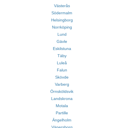
Västerås
Södermalm
Helsingborg
Norrköping
Lund
Gävle
Eskilstuna
Täby
Luleå
Falun
Skövde
Varberg
Örnsköldsvik
Landskrona
Motala
Partille
Ängelholm
Vänersborg