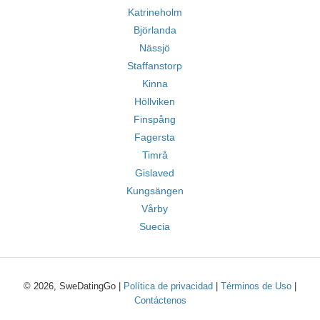
Katrineholm
Björlanda
Nässjö
Staffanstorp
Kinna
Höllviken
Finspång
Fagersta
Timrå
Gislaved
Kungsängen
Vårby
Suecia
© 2026, SweDatingGo |
Política de privacidad
|
Términos de Uso
|
Contáctenos