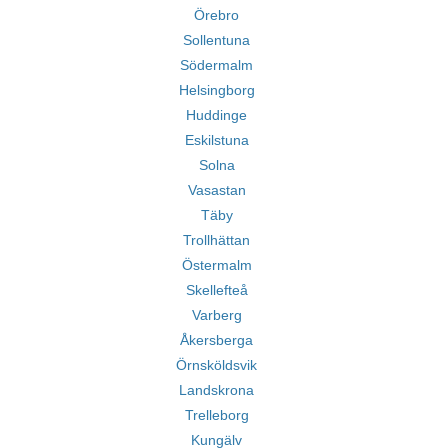
Örebro
Sollentuna
Södermalm
Helsingborg
Huddinge
Eskilstuna
Solna
Vasastan
Täby
Trollhättan
Östermalm
Skellefteå
Varberg
Åkersberga
Örnsköldsvik
Landskrona
Trelleborg
Kungälv