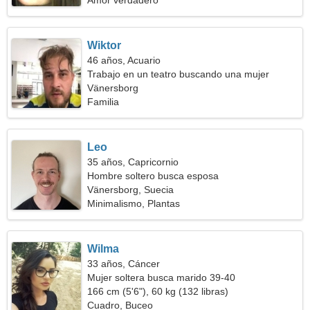
Amor verdadero
Wiktor
46 años, Acuario
Trabajo en un teatro buscando una mujer
caliente
Vänersborg
Familia
Leo
35 años, Capricornio
Hombre soltero busca esposa
Vänersborg, Suecia
Minimalismo, Plantas
Wilma
33 años, Cáncer
Mujer soltera busca marido 39-40
166 cm (5'6"), 60 kg (132 libras)
Cuadro, Buceo